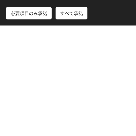
範囲内において、業務委託先に個人情報を提供す
必要項目のみ承諾
すべて承諾
る場合がありますが、このような場合、業務委託
先を慎重に選定し、業務委託先を適切に監督しま
す。
安全管理措置について
「NPO法人 日ノ岬・アメリカ村」は、収集した個
人情報に対する不正なアクセス、個人情報の漏え
い、改ざん、滅失、毀損などを防止するため、必
要かつ適切なセキュリティ措置を講じます。
個人情報に関するお問い合わせについて
「NPO法人 日ノ岬・アメリカ村」は、本人
または代理人から、個人情報の照会・修正
などを要請された場合、又は個人情報に関