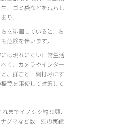
芝生、ゴミ袋などを荒らし
くあり、
まちを徘徊していると、ち
にも危険を伴います。
字には現れにくい日常生活
すべく、カメラやインター
材と、群ごと一網打尽にす
の檻罠を駆使して対策して
てこれまでイノシシ約30頭、
アナグマなど数十頭の実績