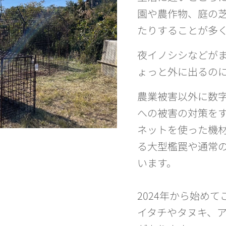
園や農作物、庭の
たりすることが多
夜イノシシなどが
ょっと外に出るの
農業被害以外に数
への被害の対策を
ネットを使った機
る大型檻罠や通常
います。
2024年から始め
イタチやタヌキ、