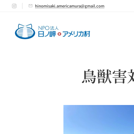
hinomisaki.americamura@gmail.com
鳥獣害