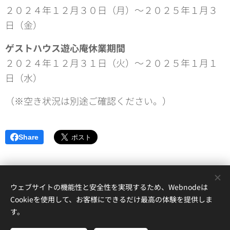
２０２４年１２月３０日（月）～２０２５年１月３
日（金）
ゲストハウス遊心庵休業期間
２０２４年１２月３１日（火）～２０２５年１月１
日（水）
（※空き状況は別途ご確認ください。）
Share
ウェブサイトの機能性と安全性を実現するため、Webnodeは
Cookieを使用して、お客様にできるだけ最高の体験を提供しま
〒644-0045 和歌山県日高郡美浜町三尾７７８ 旧三尾小学校内
す。
お問い合わせ：hinomisaki.americamura@gmail.com